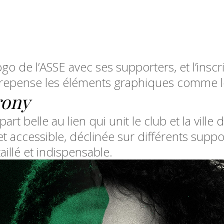
go de l’ASSE avec ses supporters, et l’insc
repense les éléments graphiques comme l
rony
art belle au lien qui unit le club et la ville
 et accessible, déclinée sur différents supp
illé et indispensable.