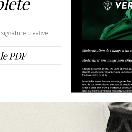
lète
signature créative.
 le PDF