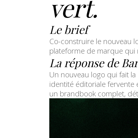
vert.
Le brief
Co-construire le nouveau lo
plateforme de marque qui 
La réponse de Ba
Un nouveau logo qui fait la p
identité éditoriale fervente
un brandbook complet, déta