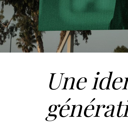
Une iden
générati