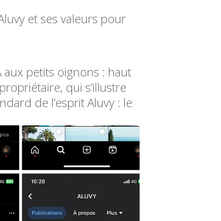
Aluvy et ses valeurs pour
A aux petits oignons : haut
opriétaire, qui s’illustre
dard de l’esprit Aluvy : le