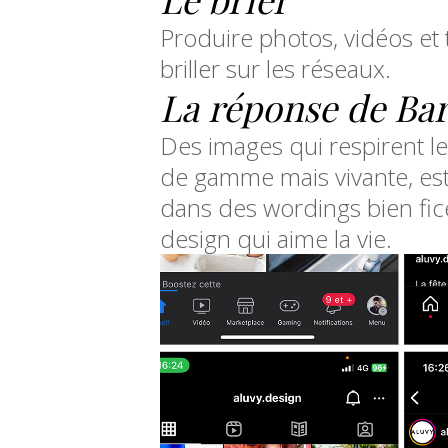
Produire photos, vidéos et 
briller sur les réseaux.
La réponse de Ba
Des images qui respirent les
de gamme mais vivante, esthé
dans des wordings bien ficel
design qui aime la vie.