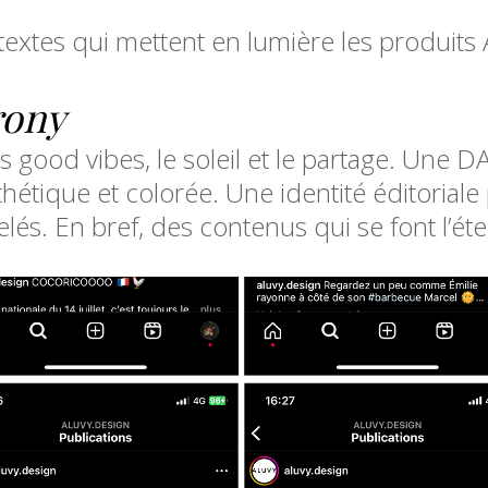
textes qui mettent en lumière les produits 
rony
 good vibes, le soleil et le partage. Une D
tique et colorée. Une identité éditoriale pr
és. En bref, des contenus qui se font l’éten