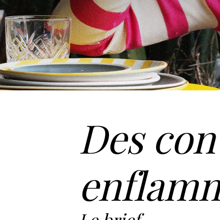
Des con
enflamme
Le brief